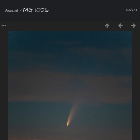
MG 1056
161/201
Accueil
/