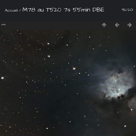
M78 au T520 7s 55min DBE
92/201
Accueil
/