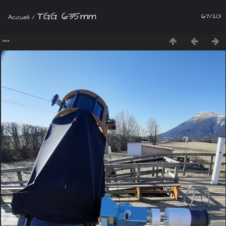
TGG 635mm
67/201
Accueil
/