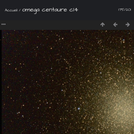
omega centaure c14
175/201
Accueil
/