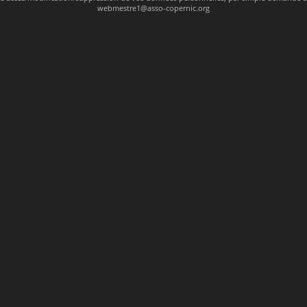
webmestre1@asso-copernic.org