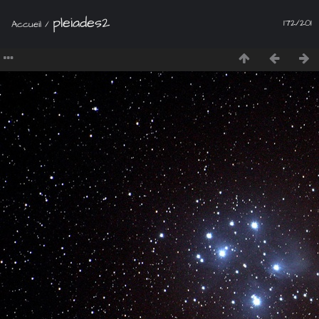
pleiades2
172/201
Accueil
/