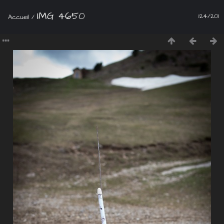
IMG 4650
124/201
Accueil
/