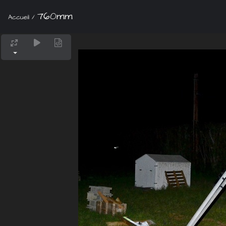
760mm
Accueil
/