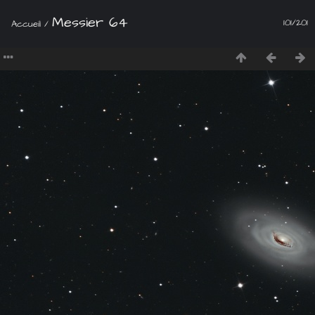
Messier 64
101/201
Accueil
/