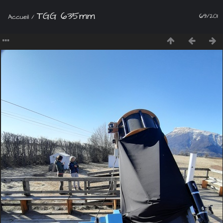
TGG 635mm
69/201
Accueil
/