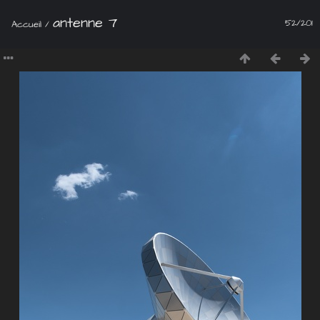
antenne 7
52/201
Accueil
/