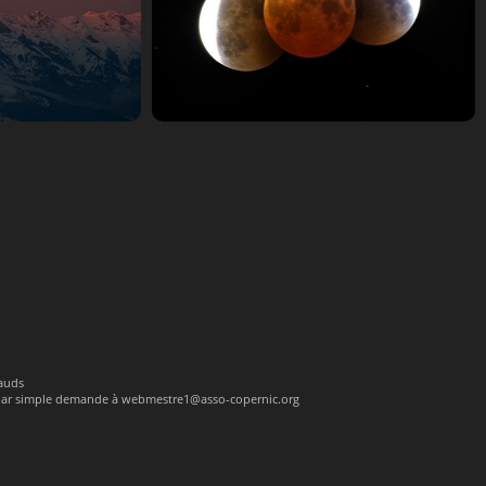
ne 4
chapelet-12
nauds
 par simple demande à webmestre1@asso-copernic.org