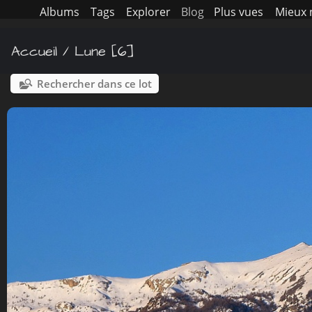
Albums
Tags
Explorer
Blog
Plus vues
Mieux 
Accueil
/
Lune
6
Rechercher dans ce lot