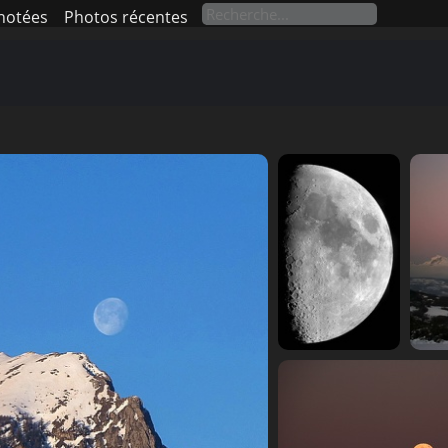
notées
Photos récentes
lune mosaique